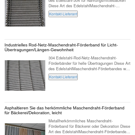
des Edelstahl-304 für Nahrungsmittelbacken
Diese Art des EdelstahlMaschendraht-
Förderbandes wird auch Flexverbindungs-Gurt,
Kontakt-Lieferant
Rollenkettenwebkanten-Förderband,
Gitterverbi...
Industrielles Rod-Netz-Maschendraht-Förderband für Licht-
Übertragungen/Längen-Gewohnheit
304 Edelstahl-Rod-Netz-Maschendraht-
Förderbänder für helle Übertragungen Diese Art
des EdelstahlMaschendraht-Förderbandes wird
auch Maschendraht-Förderband mit z-Seite,
Kontakt-Lieferant
Leitergurt genannt, das umschnallende ...
Asphaltieren Sie das herkömmliche Maschendraht-Förderband
für Bäckerei/Dekoration, leicht
Metallherkömmliches Maschendraht-
Förderband für Bäckerei oder Dekoration Diese
Art des EdelstahlMaschendraht-Förderbandes