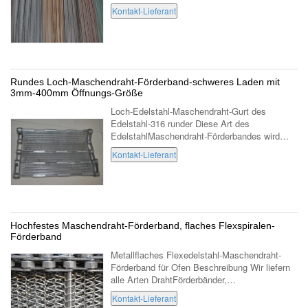
wird auch herkömmlichen Gurt,
Kontakt-Lieferant
Kettengliedmasche genannt. Herkömmliches
Maschendraht-F...
Rundes Loch-Maschendraht-Förderband-schweres Laden mit
3mm-400mm Öffnungs-Größe
Loch-Edelstahl-Maschendraht-Gurt des
Edelstahl-316 runder Diese Art des
EdelstahlMaschendraht-Förderbandes wird
auch perforiertes Maschendraht-Förderband,
Kontakt-Lieferant
Maschen-Blattdraht Förderband genannt Das
Maschendraht...
Hochfestes Maschendraht-Förderband, flaches Flexspiralen-
Förderband
Metallflaches Flexedelstahl-Maschendraht-
Förderband für Ofen Beschreibung Wir liefern
alle Arten DrahtFörderbänder,
Drahtgewebemaschendraht, Gurte der hohen
Kontakt-Lieferant
Temperatur, gefahrene Kettengurte,