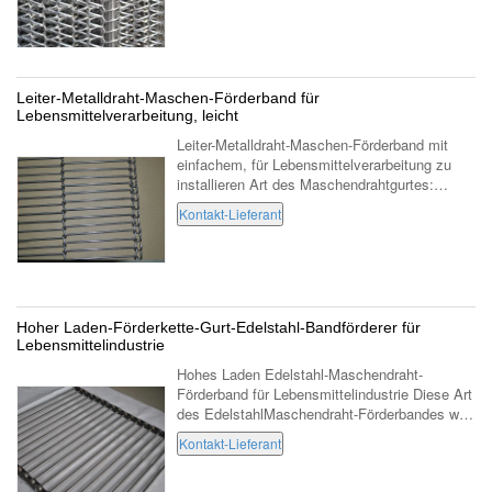
gewundene Förderb...
Leiter-Metalldraht-Maschen-Förderband für
Lebensmittelverarbeitung, leicht
Leiter-Metalldraht-Maschen-Förderband mit
einfachem, für Lebensmittelverarbeitung zu
installieren Art des Maschendrahtgurtes:
LeiterFörderband Material des
Kontakt-Lieferant
Maschendrahtgurtes: Edelstahl 304 316 316L
430 310, ...
Hoher Laden-Förderkette-Gurt-Edelstahl-Bandförderer für
Lebensmittelindustrie
Hohes Laden Edelstahl-Maschendraht-
Förderband für Lebensmittelindustrie Diese Art
des EdelstahlMaschendraht-Förderbandes wird
auch das verstärkte Förderband genannt und
Kontakt-Lieferant
übergibt Förderer, Edelstahlförderer, der ...