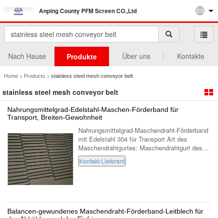
Anping County PFM Screen CO.,Ltd
Nach Hause
Über uns
Kontakte
Produkte
>
>
Home
Products
stainless steel mesh conveyor belt
stainless steel mesh conveyor belt
Nahrungsmittelgrad-Edelstahl-Maschen-Förderband für
Transport, Breiten-Gewohnheit
Nahrungsmittelgrad-Maschendraht-Förderband
mit Edelstahl 304 für Transport Art des
Maschendrahtgurtes: Maschendrahtgurt des
Edelstahls ausgeglichener Maschendrahtgurt
Kontakt-Lieferant
der Balance gewundener mit Kette Fischgr...
Balancen-gewundenes Maschendraht-Förderband-Leitblech für