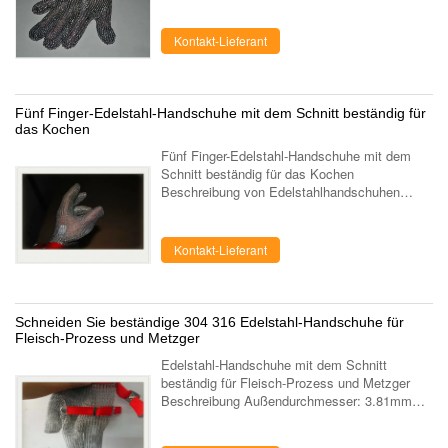
Edelstahlkettenarbeitshandschuhe wird auch
Metzger Stahlhandschuhe oder
Kettenhandschuhe oder Metallhandsch...
Kontakt-Lieferant
Fünf Finger-Edelstahl-Handschuhe mit dem Schnitt beständig für
das Kochen
Fünf Finger-Edelstahl-Handschuhe mit dem
Schnitt beständig für das Kochen
Beschreibung von Edelstahlhandschuhen
Name: Einzelne Edelstahlhandschuhe
Material: Edelstahl 304
Drahtringspezifikationen: Au...
Kontakt-Lieferant
Schneiden Sie beständige 304 316 Edelstahl-Handschuhe für
Fleisch-Prozess und Metzger
Edelstahl-Handschuhe mit dem Schnitt
beständig für Fleisch-Prozess und Metzger
Beschreibung Außendurchmesser: 3.81mm
Stahldurchmesser: 0.53mm Vorteile: Drei
Finger visierten den Schutz, Safe, effektiv und