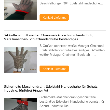
Beschreibungen 304 Edelstahlhandschuhe
erreichen die Anforderungen von EN-1082-1,
weit verbreitet für Metzger, Küche, allgemeine
...
Kontakt-Lieferant
S-Größe schnitt weißer Chainmail-Ausschnitt-Handschuh,
Metallmaschen-Schutzhandschuhe beständiges
S-Größen-schnitten weiße Metzger Chainmail-
Edelstahl-Handschuhe beständiges S-Größen-
weißer Metzger Chainmail Edelstahl-,
denhandschuhe beständiges schneiden, ist ein
schützendes Kleid, das passend ist, auf ...
Kontakt-Lieferant
Sicherheits-Maschendraht-Edelstahl-Handschuhe für Schutz-
Industrie, fünf/drei Finger Art
Sicherheits-Maschendraht-geschnittene
beständige Edelstahl-Handschuhe benutzt für
Schutz-Industrie Die