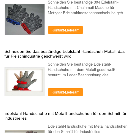
Schneiden Sie beständige 304 Edelstahl-
Handschuhe mit Chainmail-Masche für
Metzger Edelstahlmaschenhandschuhe geben
das entscheidende in geschnittenem Schutz.
Edelstahlmetzgerhandschuhe werden von den
...
Kontakt-Lieferant
Schneiden Sie das beständige Edelstahl-Handschuh-Metall, das
für Fleischindustrie geschweißt wird
Schneiden Sie beständige Edelstahl-
Handschuhe mit dem Metall geschweißt
benutzt im Leder Beschreibung des
Edelstahlhandschuhs Stahlfinger der
handschuhe-drei 1.Stainless.
Edelstahlhandschuhe ist einer von best...
Kontakt-Lieferant
Edelstahl-Handschuhe mit Metallhandschuhen für den Schnitt für
industrielles
Edelstahl-Handschuhe mit Metallhandschuhen
für den Schnitt für industrielles