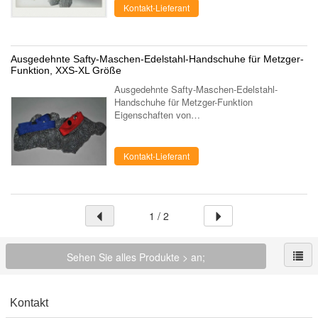
...
Kontakt-Lieferant
Ausgedehnte Safty-Maschen-Edelstahl-Handschuhe für Metzger-
Funktion, XXS-XL Größe
Ausgedehnte Safty-Maschen-Edelstahl-
Handschuhe für Metzger-Funktion
Eigenschaften von
Metzgeredelstahlhandschuhen: Die stretchable
Edelstahlfaser machen es ausgezeichnetes
empfindliches und perfekte Passform ...
Kontakt-Lieferant
1 / 2
Sehen Sie alles Produkte > an;
Kontakt