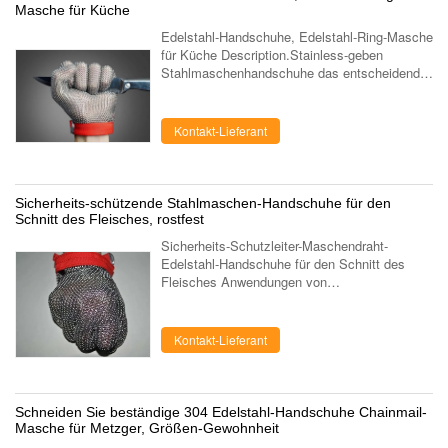
Masche für Küche
Edelstahl-Handschuhe, Edelstahl-Ring-Masche
für Küche Description.Stainless-geben
Stahlmaschenhandschuhe das entscheidende
in geschnittenem Schutz.
Edelstahlmetzgerhandschuhe werden von den
korrosionsbest...
Kontakt-Lieferant
Sicherheits-schützende Stahlmaschen-Handschuhe für den
Schnitt des Fleisches, rostfest
Sicherheits-Schutzleiter-Maschendraht-
Edelstahl-Handschuhe für den Schnitt des
Fleisches Anwendungen von
Edelstahlhandschuhen: 1. Metzger 2. heilloser
Durcheinander 3. Glasprozession 4.
Geflügelprozeß 5. großes ...
Kontakt-Lieferant
Schneiden Sie beständige 304 Edelstahl-Handschuhe Chainmail-
Masche für Metzger, Größen-Gewohnheit