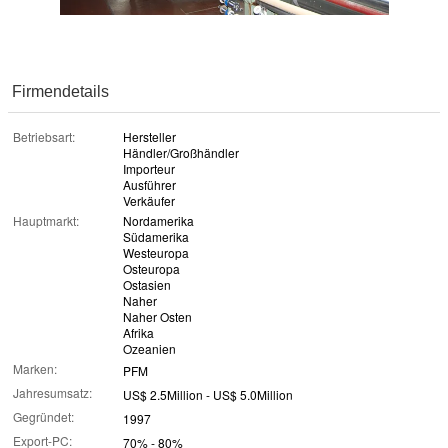
Firmendetails
Betriebsart:
Hersteller
Händler/Großhändler
Importeur
Ausführer
Verkäufer
Hauptmarkt:
Nordamerika
Südamerika
Westeuropa
Osteuropa
Ostasien
Naher
Naher Osten
Afrika
Ozeanien
Marken:
PFM
Jahresumsatz:
US$ 2.5Million - US$ 5.0Million
Gegründet:
1997
Export-PC:
70% - 80%