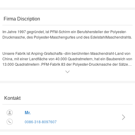
Firma Discription
Im Jahre 1997 gegründet, ist PFM-Schirm ein Berufshersteller der Polyester-
Druckmasche, des Polyester-Maschengurtes und des EdelstahlMaschendrahts.
Unsere Fabrik ist Anping-Grafschafts--dim berühmten Maschendraht-Land von
China, mit einer Landfläche von 40.000 Quadratmetern, hat ein Baubereich von
13.000 Quadratmetern .PFM-Fabrik 83 der Polyester-Druckmasche der Sätze
P7100&P7150 Sulzer spinnende Webstühle, taucht Polyester-Trocknergewebe
23 Sätze Schwedens Texo auf, Maschendraht 50 taucht japanischer GRS1300
der Sätze und 46 Sätze anderer Maschine und Geräte einschließlich die
automatische Verzerrung auf, die Maschine, Wärmeaggregatmaschine,
automatische säumende Maschine Österreichs und andere Versuchsanlagen
vereinbart.
Kontakt
Mr.
Mit mehr als 20 Jahren Entwicklung, ist PFM auf dem Gebiet der Polyester-
Masche und der Edelstahlmasche nicht nur Berufs, aber auch im Maschendraht
0086-318-8097607
filtert. Unsere starke R&D-Fähigkeit (56 Ingenieure und Techniker) ermöglicht
uns zu erneuern fast täglich. So sind die kundengebundenen Aufträge
verfügbar.