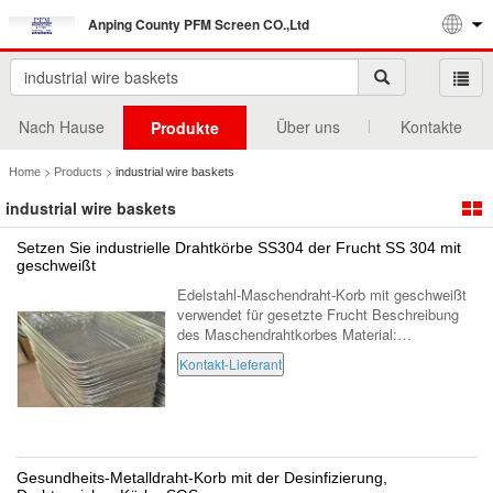
Anping County PFM Screen CO.,Ltd
Nach Hause
Über uns
Kontakte
Produkte
>
>
Home
Products
industrial wire baskets
industrial wire baskets
Setzen Sie industrielle Drahtkörbe SS304 der Frucht SS 304 mit
geschweißt
Edelstahl-Maschendraht-Korb mit geschweißt
verwendet für gesetzte Frucht Beschreibung
des Maschendrahtkorbes Material:
Edelstahlmaschenkorb mit Edelstahl, 304.304
Kontakt-Lieferant
L, 316.316 L, etc., glatte Oberfläche, kein ...
Gesundheits-Metalldraht-Korb mit der Desinfizierung,