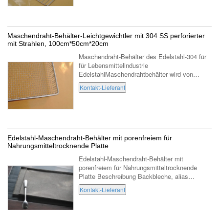
Maschendraht-Behälter-Leichtgewichtler mit 304 SS perforierter
mit Strahlen, 100cm*50cm*20cm
Maschendraht-Behälter des Edelstahl-304 für
für Lebensmittelindustrie
EdelstahlMaschendrahtbehälter wird von
Edelstahl gesponnenem quetschverbundenem
Kontakt-Lieferant
Maschendraht, perforierte Masche hergestellt
oder geschwei...
Edelstahl-Maschendraht-Behälter mit porenfreiem für
Nahrungsmitteltrocknende Platte
Edelstahl-Maschendraht-Behälter mit
porenfreiem für Nahrungsmitteltrocknende
Platte Beschreibung Backbleche, alias
Behälter, Backform, bezieht sich die auf
Kontakt-Lieferant
Ausrüstung im Ofen in voller Blüte, im
Allgemeinen ...