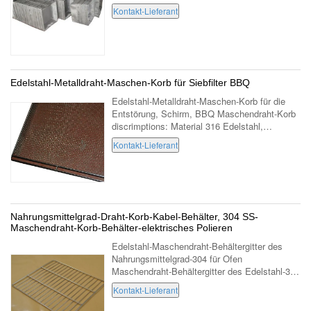
Größe des Drahtkorbes 50cm*43cm*18cm
Kontakt-Lieferant
Öffnungsgröße 300 Mikrometer ...
Edelstahl-Metalldraht-Maschen-Korb für Siebfilter BBQ
Edelstahl-Metalldraht-Maschen-Korb für die
Entstörung, Schirm, BBQ Maschendraht-Korb
discrimptions: Material 316 Edelstahl,
Ozeangrad Öffnungsgröße 10mm
Kontakt-Lieferant
quetschverbundener Drahtdurchmesser 1.4mm
RahmenDrahtdurc...
Nahrungsmittelgrad-Draht-Korb-Kabel-Behälter, 304 SS-
Maschendraht-Korb-Behälter-elektrisches Polieren
Edelstahl-Maschendraht-Behältergitter des
Nahrungsmittelgrad-304 für Ofen
Maschendraht-Behältergitter des Edelstahl-304
wird auch EdelstahlMaschendraht-
Kontakt-Lieferant
Behältergitter genannt.
EdelstahlMaschendraht-Beh...