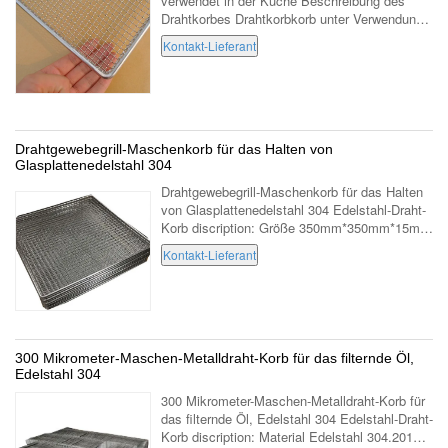
verwendet in der Küche Beschreibung des
Drahtkorbes Drahtkorbkorb unter Verwendung
des hochwertigen nationalen
Kontakt-Lieferant
Standardedelstahldrahtes, wegen seiner Säure
und ...
Drahtgewebegrill-Maschenkorb für das Halten von
Glasplattenedelstahl 304
Drahtgewebegrill-Maschenkorb für das Halten
von Glasplattenedelstahl 304 Edelstahl-Draht-
Korb discription: Größe 350mm*350mm*15mm
Material Edelstahl 304 quetschverbundener
Kontakt-Lieferant
Drahtdurchmesser 1mm Öffnungsgröße ...
300 Mikrometer-Maschen-Metalldraht-Korb für das filternde Öl,
Edelstahl 304
300 Mikrometer-Maschen-Metalldraht-Korb für
das filternde Öl, Edelstahl 304 Edelstahl-Draht-
Korb discription: Material Edelstahl 304.201