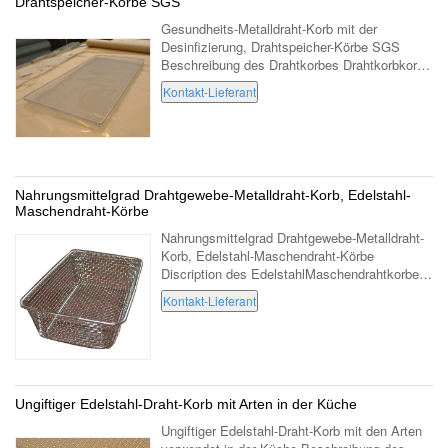
Drahtspeicher-Körbe SGS
Gesundheits-Metalldraht-Korb mit der
Desinfizierung, Drahtspeicher-Körbe SGS
Beschreibung des Drahtkorbes Drahtkorbkorb
unter Verwendung des hochwertigen nationalen
Kontakt-Lieferant
Standardedelstahldrahtes, wegen seiner Säure
...
Nahrungsmittelgrad Drahtgewebe-Metalldraht-Korb, Edelstahl-
Maschendraht-Körbe
Nahrungsmittelgrad Drahtgewebe-Metalldraht-
Korb, Edelstahl-Maschendraht-Körbe
Discription des EdelstahlMaschendrahtkorbes:
Größe length430mm*width 230mm*deep
Kontakt-Lieferant
141mm Material Edelstahlnahrungsmittelgrad
...
Ungiftiger Edelstahl-Draht-Korb mit Arten in der Küche
Ungiftiger Edelstahl-Draht-Korb mit den Arten