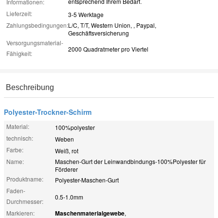
entsprechend Ihrem Bedarf.
Informationen:
Lieferzeit:
3-5 Werktage
Zahlungsbedingungen:
L/C, T/T, Western Union, , Paypal,
Geschäftsversicherung
Versorgungsmaterial-
2000 Quadratmeter pro Viertel
Fähigkeit:
Beschreibung
Polyester-Trockner-Schirm
Material:
100%polyester
technisch:
Weben
Farbe:
Weiß, rot
Name:
Maschen-Gurt der Leinwandbindungs-100%Polyester für
Förderer
Produktname:
Polyester-Maschen-Gurt
Faden-
0.5-1.0mm
Durchmesser:
Markieren:
Maschenmaterialgewebe
,