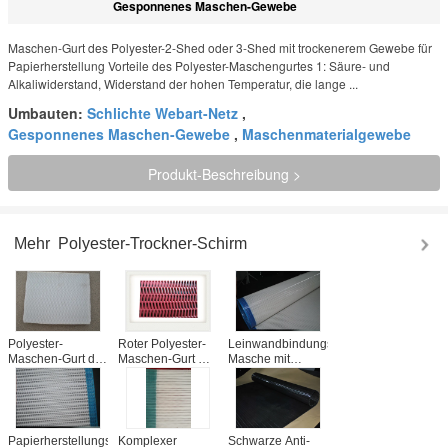
Gesponnenes Maschen-Gewebe
Maschen-Gurt des Polyester-2-Shed oder 3-Shed mit trockenerem Gewebe für
Papierherstellung Vorteile des Polyester-Maschengurtes 1: Säure- und
Alkaliwiderstand, Widerstand der hohen Temperatur, die lange ...
Umbauten:
Schlichte Webart-Netz
,
Gesponnenes Maschen-Gewebe
,
Maschenmaterialgewebe
Produkt-Beschreibung >
Mehr
Polyester-Trockner-Schirm
Polyester-
Roter Polyester-
Leinwandbindungs-
Maschen-Gurt der
Maschen-Gurt mit
Masche mit
hohen Temperatur
gewundenem
gewundenem
beständiger mit
Förderer für die
Förderer-Trockner
dem Weiß
Nahrungsmitteltrockner-/-
für Schleuder
verwendet für
schlamm-
Abwasser
Entwässerung
Papierherstellungs-
Komplexer
Schwarze Anti-