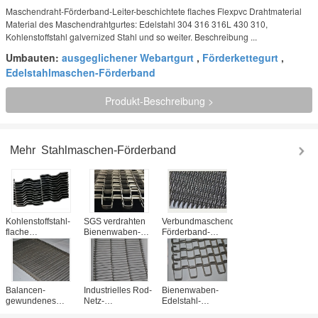
Maschendraht-Förderband-Leiter-beschichtete flaches Flexpvc Drahtmaterial
Material des Maschendrahtgurtes: Edelstahl 304 316 316L 430 310,
Kohlenstoffstahl galvernized Stahl und so weiter. Beschreibung ...
Umbauten:
ausgeglichener Webartgurt
,
Förderkettegurt
,
Edelstahlmaschen-Förderband
Produkt-Beschreibung >
Mehr
Stahlmaschen-Förderband
Kohlenstoffstahl-
SGS verdrahten
Verbundmaschendraht-
flache
Bienenwaben-
Förderband-
Flexmaschendraht-
Förderband mit
Verschlüsselungs-
Förderband-Kurve
Edelstahl 304
Art für Pizza-
oder spezielle Art
316, unlegierter
Förderer
Hartstahl
Balancen-
Industrielles Rod-
Bienenwaben-
gewundenes
Netz-
Edelstahl-
Maschendraht-
Maschendraht-
Förderkette-Gurt