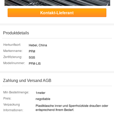
Kontakt-Lieferant
Produktdetails
Herkunftsort:
Hebei, China
Markenname:
PFM
Zertifizierung:
SGS
Modellnummer:
PFM-LIS
Zahlung und Versand AGB
Min Bestellmenge:
1meter
Preis:
negotiable
Verpackung
Plastiktasche inner und Sperrholzkiste draußen oder
entsprechend Ihrem Bedarf.
Informationen: