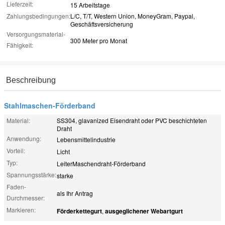
Lieferzeit:
15 Arbeitstage
Zahlungsbedingungen:
L/C, T/T, Western Union, MoneyGram, Paypal,
Geschäftsversicherung
Versorgungsmaterial-
300 Meter pro Monat
Fähigkeit:
Beschreibung
Stahlmaschen-Förderband
Material:
SS304, glavanized Eisendraht oder PVC beschichteten
Draht
Anwendung:
Lebensmittelindustrie
Vorteil:
Licht
Typ:
LeiterMaschendraht-Förderband
Spannungsstärke:
starke
Faden-
als Ihr Antrag
Durchmesser:
Markieren:
Förderkettegurt
,
ausgeglichener Webartgurt