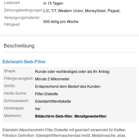
Lieferzeit:
in 15 Tagen
Zahlungsbedingungen:
L/C, T/T, Western Union, MoneyGram, Paypal,
Versorgungsmaterial-
500-teilig pro Woche
Fähigkeit:
Beschreibung
Edelstahl-Sieb-Filter
Shape:
Runde oder rechteckiges oder als Ihr Antrag
Filtergenauigkeit:
Minute 2 Mikrometer
Größe:
Entsprechend dem Bedarf des Kunden
Heiße Suche:
Filter-Diskette
Schlüsselwort:
Edelstahlfilterdiskette
Hörbeispiel:
frei
Markieren:
Bildschirm-Sieb-filter
,
Metallgewebefilter
Edelstahl-Maschendraht-Filter-Diskette mit gesintert verwendet für Kaffee-
Filtration Definition: Edelstahlfiltermaschendas heißt, Metallmasche, alias