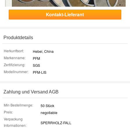
Kontakt-Lieferant
Produktdetails
Herkunftsort:
Hebei, China
Markenname:
PFM
Zertifizierung:
SGS
Modellnummer:
PFM-LIS
Zahlung und Versand AGB
Min Bestellmenge:
50 Stück
Preis:
negotiable
Verpackung
SPERRHOLZ-FALL
Informationen: