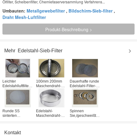
Ölfilter, Scheibenfilter, Chemiefaserversammlung Verfahrens...
Umbauten:
Metallgewebefilter
,
Bildschirm-Sieb-filter
,
Draht Mesh-Luftfilter
Produkt-Beschreibung >
Mehr
Edelstahl-Sieb-Filter
Leichter
100mm 200mm
Dauerhafte runde
Edelstahlluftfilter
Maschendraht-
Edelstahl-Filter-
Tee-Ball mit
Filtersieb,
Diskette,
korrosionsbeständigem,
Edelstahl-blinder
kundenspezifischer
Halogen-Material
Sieb SGS
Mikrometer-
aufgelistet
Maschen-Filter
Runde SS
Edelstahl-
Spinnen
sinterten
Maschendraht-
Sie,/geschweißte
Maschendraht-
Filter mit
Maschendraht-
Filter mit runder
Maschen-Sieben
Filter-Diskette mit
Masche/Zoll der
für Getreide-
gesintertem
Kontakt
Filter-Disketten-2-
Filtration
Maschendraht für