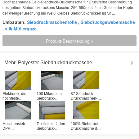
Hochspannungs-Gelb-Siebdruck-Druckmasche für Druckfarbe Beschreibung
des gelben Siebdruckdruckens Masche: 250-550mesh/inch Gelb in der Kopie
der weniger Brechung als Weiß. Gelbes Siebdruckdrucken ist für ...
Umbauten:
Siebdruckmaschenrolle
,
Siebdruckgewebemasche
,
silk Müllergaze
Produkt-Beschreibung >
Mehr
Polyester-Siebdruckdruckmasche
Elektronik, die
100 Mikrometer-
87 Siebdruck-
hochfeste
Siebdruck-
Druckmaschen-
Müllergaze 110T -
Druckmasche für
Rolle des Zoll-
40, 100%
Glas-/Zeichen-
140T 40
Polyester-
hohe Präzision
Mikrometer für
Materialien druckt
Gewebe/keramisch
Maschensieb
Textileinzelfaden-
100% Siebdruck-
DPP
Siebdruck-
Druckmasche des
Leinwandbindungs-
Druckmasche mit
Polyester-72T
180 für
der genauen
weiße für