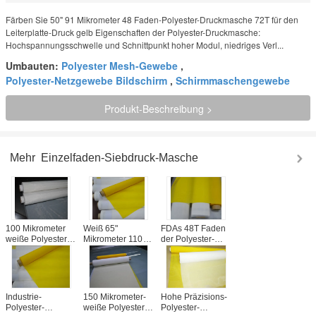
Färben Sie 50" 91 Mikrometer 48 Faden-Polyester-Druckmasche 72T für den
Leiterplatte-Druck gelb Eigenschaften der Polyester-Druckmasche:
Hochspannungsschwelle und Schnittpunkt hoher Modul, niedriges Verl...
Umbauten:
Polyester Mesh-Gewebe
,
Polyester-Netzgewebe Bildschirm
,
Schirmmaschengewebe
Produkt-Beschreibung >
Mehr
Einzelfaden-Siebdruck-Masche
100 Mikrometer
Weiß 65"
FDAs 48T Faden
weiße Polyester-
Mikrometer 110T
der Polyester-
Druckmasche für
der Polyester-
Druckmaschen-
keramisches
Druckmaschen-51
90, 230
Drucken
für PWB/Glas, Eco
Maschensieb für
freundlich
Glasdrucken
Industrie-
150 Mikrometer-
Hohe Präzisions-
Polyester-
weiße Polyester-
Polyester-