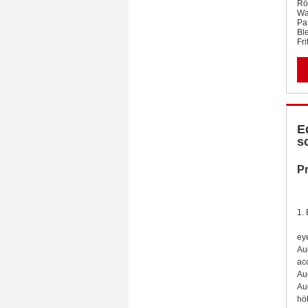
Rö
Wa
Pa
Bl
Fri
E
s
Pr
1.
ey
Au
ac
Au
Au
hö