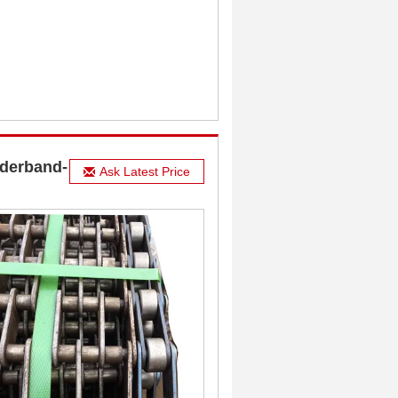
rderband-
Ask Latest Price