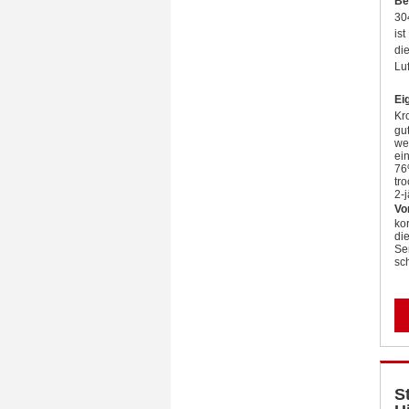
Be
30
is
di
Lu
Ei
Kro
gu
we
ei
76
tr
2-
Vor
ko
di
Se
sc
S