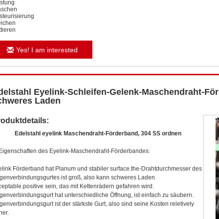
stung
schen
steurisierung
eichen
ttieren
Yes! I am interested
delstahl Eyelink-Schleifen-Gelenk-Maschendraht-Fö
chweres Laden
oduktdetails:
Edelstahl eyelink Maschendraht-Förderband, 304 SS ordnen
 Eigenschaften des Eyelink-Maschendraht-Förderbandes:
elink Förderband hat Planum und stabiler surface.the-Drahtdurchmesser des
genverbindungsgurtes ist groß, also kann schweres Laden
ceptable.positive sein, das mit Kettenrädern gefahren wird.
genverbindungsgurt hat unterschiedliche Öffnung, ist einfach zu säubern.
genverbindungsgurt ist der stärkste Gurt, also sind seine Kosten reletively
her.