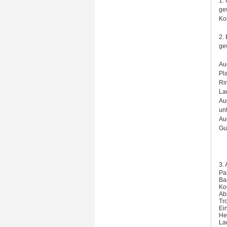
1.
ge
Koh
2.
ge
Au
Pl
Ri
La
Au
un
Au
Gur
3.
Pa
Ba
Ko
Ab
Tr
Ein
He
La