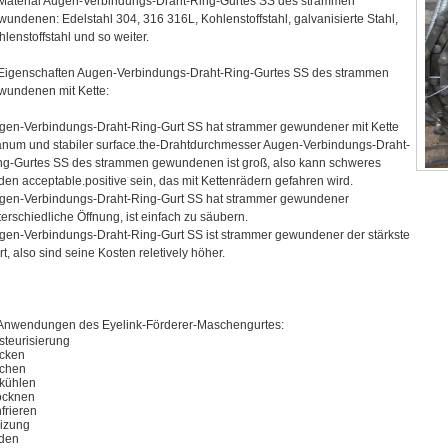
 Material Augen-Verbindungs-Draht-Ring-Gurtes SS des strammen
wundenen: Edelstahl 304, 316 316L, Kohlenstoffstahl, galvanisierte Stahl,
lenstoffstahl und so weiter.
 Eigenschaften Augen-Verbindungs-Draht-Ring-Gurtes SS des strammen
wundenen mit Kette:
gen-Verbindungs-Draht-Ring-Gurt SS hat strammer gewundener mit Kette
anum und stabiler surface.the-Drahtdurchmesser Augen-Verbindungs-Draht-
ng-Gurtes SS des strammen gewundenen ist groß, also kann schweres
den acceptable.positive sein, das mit Kettenrädern gefahren wird.
gen-Verbindungs-Draht-Ring-Gurt SS hat strammer gewundener
terschiedliche Öffnung, ist einfach zu säubern.
gen-Verbindungs-Draht-Ring-Gurt SS ist strammer gewundener der stärkste
t, also sind seine Kosten reletively höher.
 Anwendungen des Eyelink-Förderer-Maschengurtes:
steurisierung
cken
chen
kühlen
ocknen
frieren
izung
den