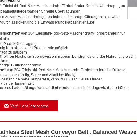
schreibung
4 Edelstahl-Rod-Netz-Maschendraht-Förderbänder für helle Übertragungen
t Idealmetallförderbänder für helle Übertragungen.
ese Art von Maschendrahtgurten haben sehr lardge Öffnungen, also wird
ftdurchlässigkeit und die Entwässerungskapazität erlaubt
genschaften
von 304 Edelstahl-Rod-Netz-Maschendraht-Förderbändern für
kette:
te Produktübertragung
nig Kontakt mit dem Produkt, wie möglich
nfach zu säubern
% öffnen Fläche sich vergewissern maxium Luftstromes und der Nahrung, die schn
ocknet
jährige Gurtlebengarantie
teil
von
304 Edelstahl-Rod-Netz-Maschendraht-Förderbändern für Krokette
:
rrosionsbeständig, Säure und Alkali beständig
e beständige hohe Temperatur, kann 2000 Grad Celsius tragen
rvice der langen Zeit
hweres Laden, Stange kann addiert werden, um sein Ladegewicht zu erhöhen.
Yes! I am interested
tainless Steel Mesh Conveyor Belt , Balanced Weave