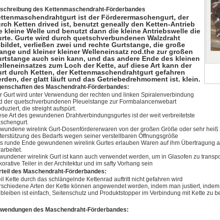
schreibung des Kettenmaschendraht-Förderbandes
ttenmaschendrahtgurt ist der Förderermaschengurt, der
rch Ketten drived ist, benutzt geneally den Ketten-Antrieb
e kleine Welle und benutzt dann die kleine Antriebswelle die
rte. Gurte wird durch quetschverbundenen Walzdraht
bildet, verließen zwei und rechte Gurtstange, die große
ange und kleiner kleiner Welleneinsatz rod.the zur großen
rtstange auch sein kann, und das andere Ende des kleinen
lleneinsatzes zum Loch der Kette, auf diese Art kann der
rt durch Ketten, der Kettenmaschendrahtgurt gefahren
rden, der glatt läuft und das Getriebedrehmoment ist. klein.
genschaften des Maschendraht-Förderbandes:
r Gurt wird unter Verwendung der rechten und linken Spiralenverbindung
d der quetschverbundenen Pleuelstange zur Formbalancenwebart
duziert, die streight aufspürt.
ese Art des gewundenen Drahtverbindungsgurtes ist der weit verbreitetste
schengurt.
wundene wirelink Gurt-Dosenfördererwaren von der großen Größe oder sehr heiß zu
terstützung des Bedarfs wegen seiner verstellbaren Öffnungsgröße
s runde Ende gewundenen wirelink Gurtes erlauben Waren auf ihm Übertragung auf
arbeitet.
wundener wirelink Gurt ist kann auch verwendet werden, um in Glasofen zu transpo
orative Teiler in der Architektur und im safty Vorhang sein
rteil des Maschendraht-Förderbandes:
il Kette durch das schlängelnde Kettenrad auftritt nicht gefahren wird
rschiedene Arten der Kette können angewendet werden, indem man justiert, indem 
 bleiben ist einfach, Seitenschutz und Produktstopper im Verbindung mit Kette zu b
wendungen des Maschendraht-Förderbandes: