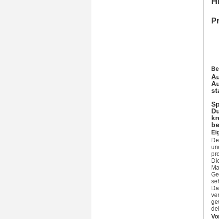
H
Pr
Be
Au
Au
st
Sp
Du
kr
be
Ei
De
un
pro
Di
Ma
Ge
se
Da
ver
ge
dek
Vo