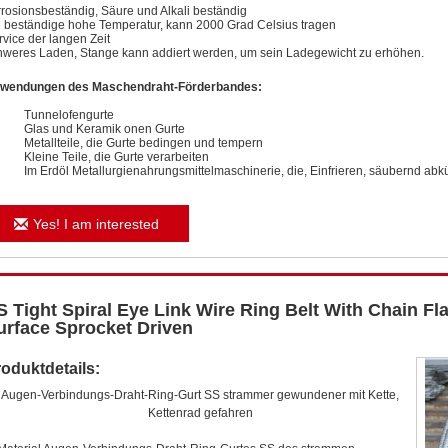
rrosionsbeständig, Säure und Alkali beständig
e beständige hohe Temperatur, kann 2000 Grad Celsius tragen
rvice der langen Zeit
hweres Laden, Stange kann addiert werden, um sein Ladegewicht zu erhöhen.
wendungen des Maschendraht-Förderbandes:
Tunnelofengurte
Glas und Keramik onen Gurte
Metallteile, die Gurte bedingen und tempern
Kleine Teile, die Gurte verarbeiten
Im Erdöl Metallurgienahrungsmittelmaschinerie, die, Einfrieren, säubernd abkü
Yes! I am interested
S Tight Spiral Eye Link Wire Ring Belt With Chain Fla
urface Sprocket Driven
oduktdetails:
Augen-Verbindungs-Draht-Ring-Gurt SS strammer gewundener mit Kette,
Kettenrad gefahren