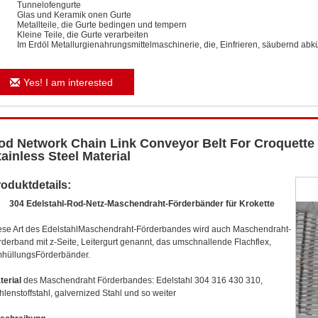
Tunnelofengurte
Glas und Keramik onen Gurte
Metallteile, die Gurte bedingen und tempern
Kleine Teile, die Gurte verarbeiten
Im Erdöl Metallurgienahrungsmittelmaschinerie, die, Einfrieren, säubernd abkü
Yes! I am interested
od Network Chain Link Conveyor Belt For Croquette
tainless Steel Material
oduktdetails:
304 Edelstahl-Rod-Netz-Maschendraht-Förderbänder für Krokette
ese Art des EdelstahlMaschendraht-Förderbandes wird auch Maschendraht-
rderband mit z-Seite, Leitergurt genannt, das umschnallende Flachflex,
hüllungsFörderbänder.
terial
des Maschendraht Förderbandes: Edelstahl 304 316 430 310,
hlenstoffstahl, galvernized Stahl und so weiter