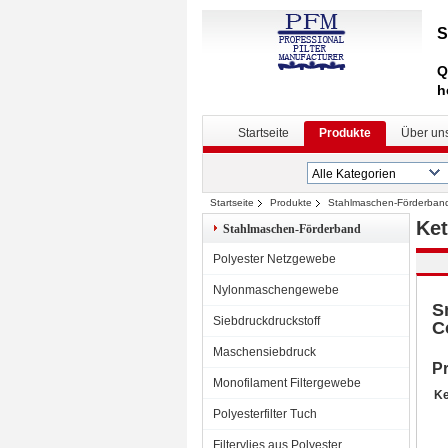
S
Q
h
Startseite
Produkte
Über un
Startseite
Produkte
Stahlmaschen-Förderban
Ket
Stahlmaschen-Förderband
Polyester Netzgewebe
Nylonmaschengewebe
S
Siebdruckdruckstoff
C
Maschensiebdruck
Pr
Monofilament Filtergewebe
Ke
Polyesterfilter Tuch
Filtervlies aus Polyester