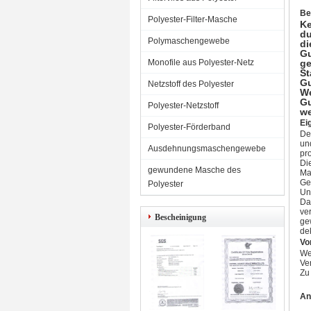
Be
Polyester-Filter-Masche
Ke
du
Polymaschengewebe
di
Gu
Monofile aus Polyester-Netz
ge
St
Gu
Netzstoff des Polyester
We
Gu
Polyester-Netzstoff
we
Ei
Polyester-Förderband
De
un
Ausdehnungsmaschengewebe
pro
Di
gewundene Masche des
Ma
Ge
Polyester
Un
Da
ver
Bescheinigung
ge
dek
Vo
We
Ve
Zu
An