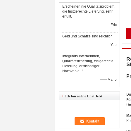
Erscheinen nie Qualitätsproblem,
die fristgerechte Lieferung, sehr
erfüllt.
—— Eric
Geld und Schätze sind reichlich
—— Yee
Integritätsunternehmen,
R
Qualitätssicherung, fristgerechte
S
Lieferung, erstklassiger
Nachverkauf.
Pr
—— Mario
Di
Ich bin online Chat Jetzt
Fö
Um
Ma
Ko