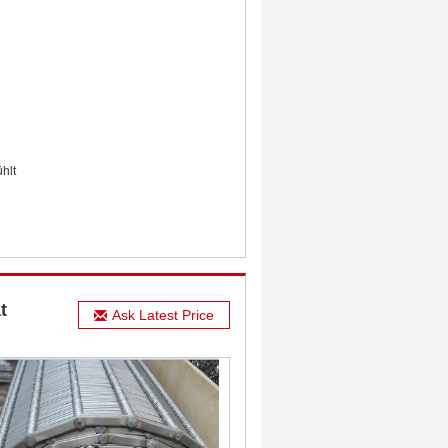
hlt
t
Ask Latest Price