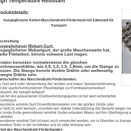
igh Temperature Resistant
oduktdetails:
Ausgeglichene Ketten-Maschendraht-Förderband mit Edelstahl für
Transport
schreibung
sgeglichener Webart-Gurt:
sgeglichener Webartgurt, der große Maschenweite hat,
arke Filetarbeit, könnte schwere Last tragen.
iralen benutzen normalerweise die gleichen
rchmesserdrähte, wie 0,9, 1,2, 1,5, 1.8mm, um die Stange zu
euzen. Die Stange konnte direkte Drähte oder wellenartig
wegte Drähte sein.
genschaften des Maschendraht-Förderbandes:
r Gurt wird unter Verwendung der rechten und linken Spiralenverbindung
d der quetschverbundenen Pleuelstange zur Formbalancenwebart
duziert, die streight aufspürt.
ese Art des gewundenen Drahtverbindungsgurtes ist der weit verbreitetste
schengurt.
wundene wirelink Gurt-Dosenfördererwaren von der großen Größe oder
hr heiß zu sehr kleinem, unsortiert wer stabile Unterstützung des Bedarfs wegen s
s runde Ende gewundenen wirelink Gurtes erlauben Waren auf ihm Übertragung auf
arbeitet.
wundener wirelink Gurt ist kann auch verwendet werden, um in Glasofen zu transpo
orative Teiler in der Architektur und im safty Vorhang sein
rteil des Maschendraht-Förderbandes: